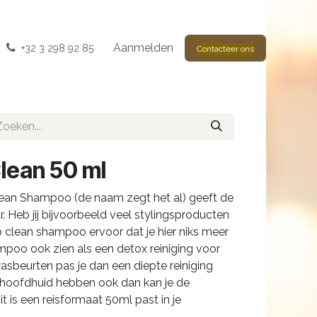
Aanmelden
+32 3 298 92 85
Contacteer ons
lean 50 ml
lean Shampoo (de naam zegt het al) geeft de
r. Heb jij bijvoorbeeld veel stylingsproducten
 clean shampoo ervoor dat je hier niks meer
mpoo ook zien als een detox reiniging voor
wasbeurten pas je dan een diepte reiniging
 hoofdhuid hebben ook dan kan je de
 is een reisformaat 50ml past in je