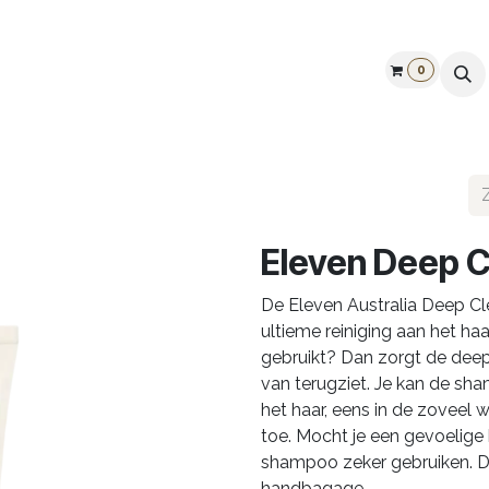
0
Galerij
Openingstijden
Vind ons
Cadeaubon
Eleven Deep C
De Eleven Australia Deep C
ultieme reiniging aan het haa
gebruikt? Dan zorgt de deep
van terugziet. Je kan de sha
het haar, eens in de zoveel 
toe. Mocht je een gevoelige
shampoo zeker gebruiken. Dit
handbagage.