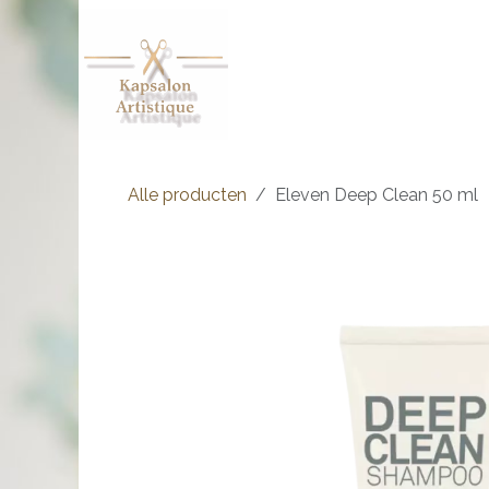
Overslaan naar inhoud
Shop
Afspraak
Over ons
Alle producten
Eleven Deep Clean 50 ml