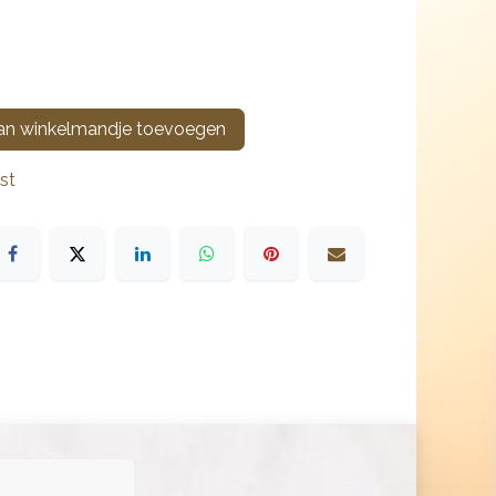
n winkelmandje toevoegen
st