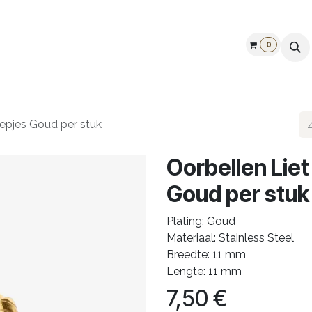
0
Galerij
Openingstijden
Vind ons
Cadeaubon
reepjes Goud per stuk
Oorbellen Liet
Goud per stuk
Plating: Goud
Materiaal: Stainless Steel
Breedte: 11 mm
Lengte: 11 mm
7,50
€