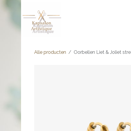
Overslaan naar inhoud
Shop
Afspraak
Over ons
Alle producten
Oorbellen Liet & Joliet st