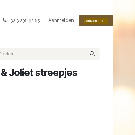
Aanmelden
+32 3 298 92 85
Contacteer ons
 & Joliet streepjes