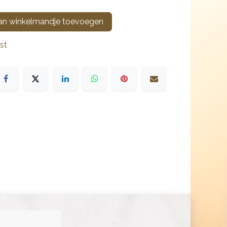
n winkelmandje toevoegen
st