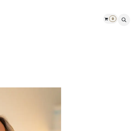
0
Galerij
Openingstijden
Vind ons
Cadeaubon