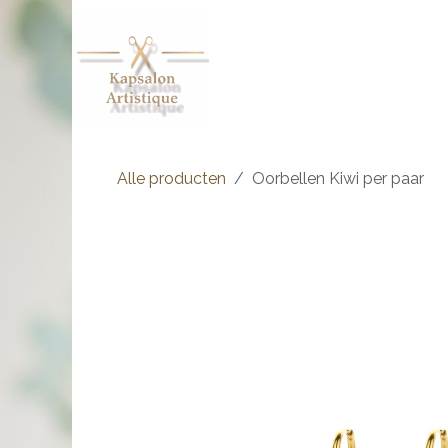
Overslaan naar inhoud
Shop
Afspraak
Over ons
Alle producten
Oorbellen Kiwi per paar