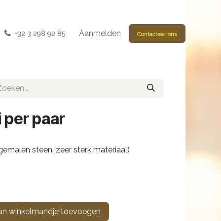
Aanmelden
+32 3 298 92 85
Contacteer ons
 per paar
 gemalen steen, zeer sterk materiaal)
n winkelmandje toevoegen